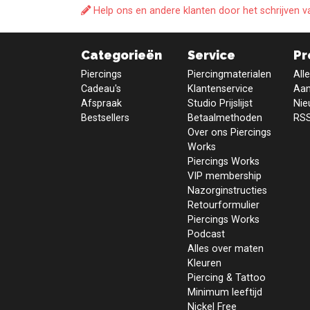
Help ons en andere klanten door het schrijven v
Categorieën
Service
Pr
Piercings
Piercingmaterialen
All
Cadeau's
Klantenservice
Aan
Afspraak
Studio Prijslijst
Nie
Bestsellers
Betaalmethoden
RSS
Over ons Piercings
Works
Piercings Works
VIP membership
Nazorginstructies
Retourformulier
Piercings Works
Podcast
Alles over maten
Kleuren
Piercing & Tattoo
Minimum leeftijd
Nickel Free