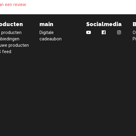
an een review
oducten
main
Socialmedia
e producten
Digitale
O
biedingen
cadeaubon
P
uwe producten
 feed