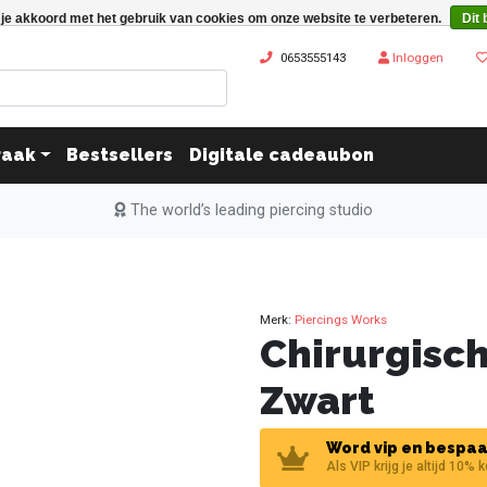
 je akkoord met het gebruik van cookies om onze website te verbeteren.
Dit 
0653555143
Inloggen
raak
Bestsellers
Digitale cadeaubon
The world’s leading piercing studio
Merk:
Piercings Works
Chirurgisch
Zwart
Word vip en bespaa
Als VIP krijg je altijd 10% 