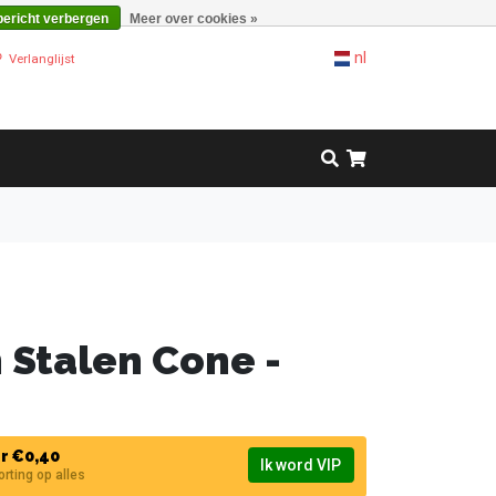
bericht verbergen
Meer over cookies »
nl
Verlanglijst
 Stalen Cone -
r €0,40
Ik word VIP
korting op alles