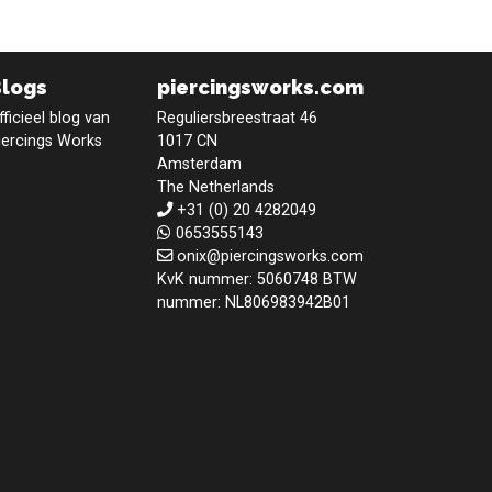
Blogs
piercingsworks.com
fficieel blog van
Reguliersbreestraat 46
iercings Works
1017 CN
Amsterdam
The Netherlands
+31 (0) 20 4282049
0653555143
onix@piercingsworks.com
KvK nummer: 5060748 BTW
nummer: NL806983942B01