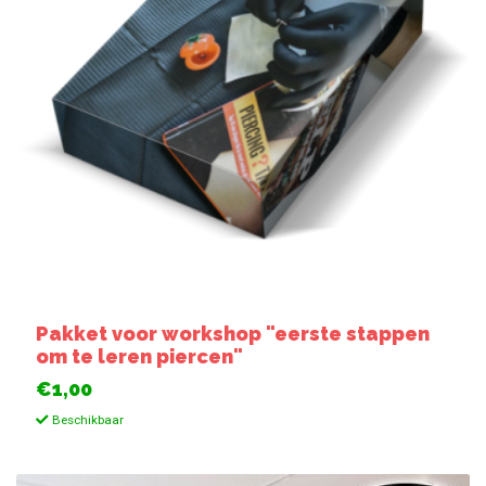
Pakket voor workshop "eerste stappen
om te leren piercen"
€1,00
Beschikbaar