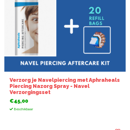
Verzorg je Navelpiercing met Aphraheals
Piercing Nazorg Spray - Navel
Verzorgingsset
€45,00
Beschikbaar