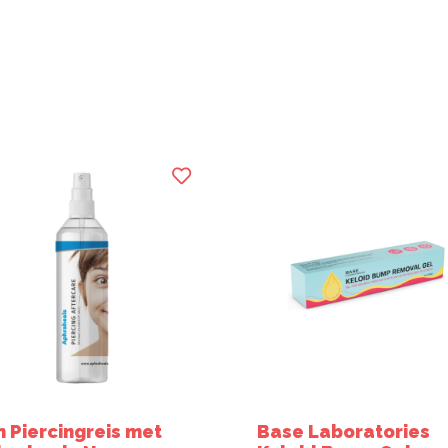
n Piercingreis met
Base Laboratories