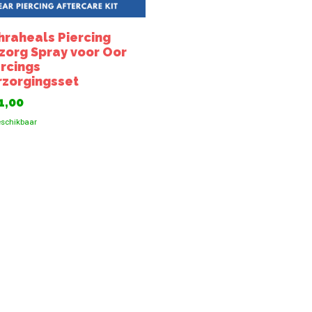
hraheals Piercing
zorg Spray voor Oor
ercings
rzorgingsset
1,00
schikbaar