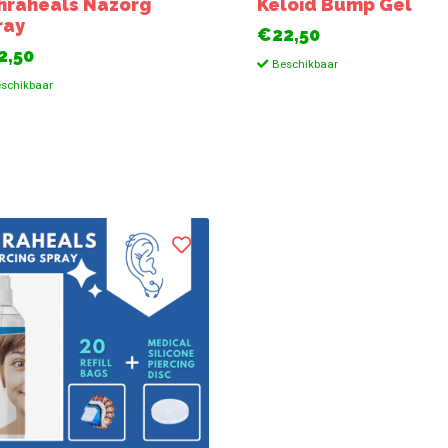
hraheals Nazorg
Keloid Bump Gel
ray
€22,50
2,50
Beschikbaar
schikbaar