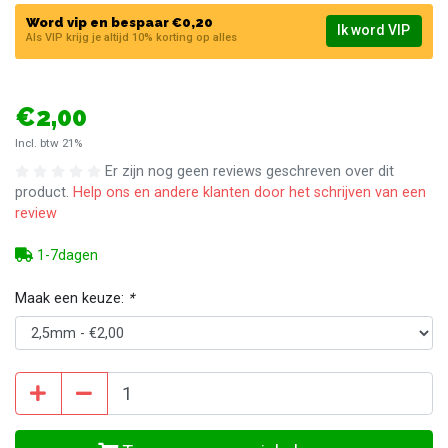
Word vip en bespaar €0,20
Ik word VIP
Als VIP krijg je altijd 10% korting op alles
€2,00
Incl. btw 21%
Er zijn nog geen reviews geschreven over dit
product.
Help ons en andere klanten door het schrijven van een
review
1-7dagen
Maak een keuze:
*