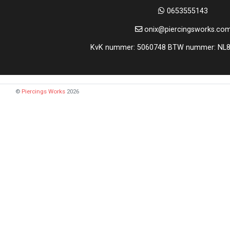
0653555143
onix@piercingsworks.co
KvK nummer: 5060748 BTW nummer: NL
©
Piercings Works
2026