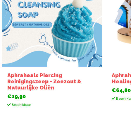
Aphraheals Piercing
Aphrah
Reinigingszeep - Zeezout &
Healin
Natuurlijke Oliën
€64,80
€19,90
Beschikb
Beschikbaar