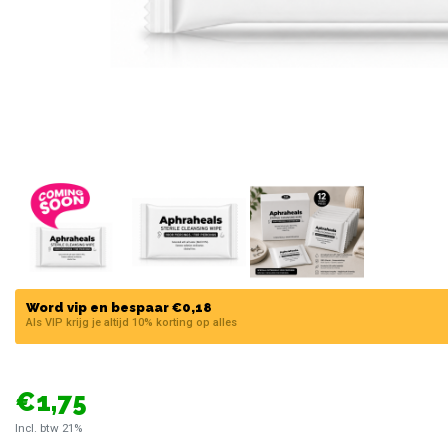
Word vip en bespaar €0,18
Als VIP krijg je altijd 10% korting op alles
€1,75
Incl. btw 21%