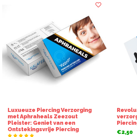
Luxueuze Piercing Verzorging
Revolu
met Aphraheals Zeezout
verzor
Pleister: Geniet van een
Pierci
Ontstekingsvrije Piercing
€2,50