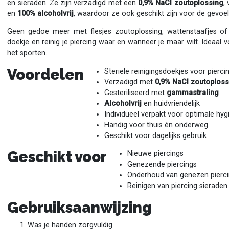
en sieraden. Ze zijn verzadigd met een
0,9% NaCl zoutoplossing
,
en
100% alcoholvrij
, waardoor ze ook geschikt zijn voor de gevoel
Geen gedoe meer met flesjes zoutoplossing, wattenstaafjes of
doekje en reinig je piercing waar en wanneer je maar wilt. Ideaal 
het sporten.
Voordelen
Steriele reinigingsdoekjes voor pierci
Verzadigd met
0,9% NaCl zoutoploss
Gesteriliseerd met
gammastraling
Alcoholvrij
en huidvriendelijk
Individueel verpakt voor optimale hyg
Handig voor thuis én onderweg
Geschikt voor dagelijks gebruik
Geschikt voor
Nieuwe piercings
Genezende piercings
Onderhoud van genezen pierc
Reinigen van piercing sieraden
Gebruiksaanwijzing
Was je handen zorgvuldig.