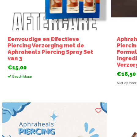
Eenvoudige en Effectieve
Aphrah
Piercing Verzorging met de
Piercin
Aphraheals Piercing Spray Set
Formul
van 3
Ingred
Verzor
€15,00
€18,50
Beschikbaar
Niet op voo