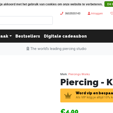
 je akkoord met het gebruik van cookies om onze website te verbeteren.
Dit 
0653555143
Inloggen
raak
Bestsellers
Digitale cadeaubon
The world’s leading piercing studio
Merk:
Piercings Works
Piercing - 
Word vip en bespaa
Als VIP krijg je altijd 10% 
€4,00