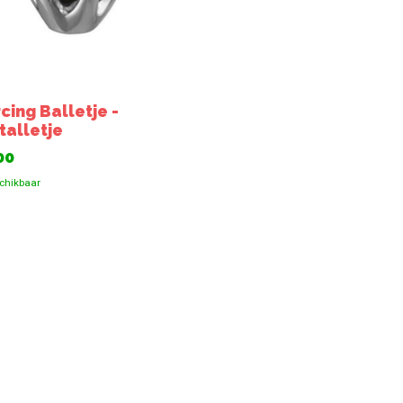
cing Balletje -
talletje
00
chikbaar