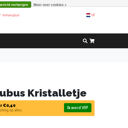
bericht verbergen
Meer over cookies »
nl
Verlanglijst
Kubus Kristalletje
r €0,40
Ik word VIP
korting op alles