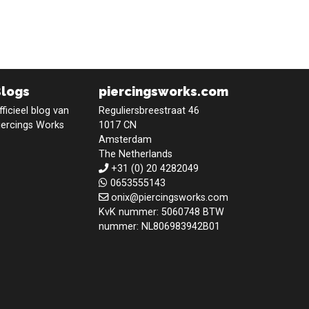
Blogs
piercingsworks.com
fficieel blog van
Reguliersbreestraat 46
iercings Works
1017 CN
Amsterdam
The Netherlands
+31 (0) 20 4282049
0653555143
onix@piercingsworks.com
KvK nummer: 5060748 BTW
nummer: NL806983942B01