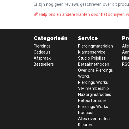
Er zijn nog geen reviews geschreven over dit produ
Help ons en andere klanten door het schrijven v
Categorieën
Service
Pr
Piercings
Piercingmaterialen
All
Cadeau's
Klantenservice
Aan
Afspraak
Studio Prijslijst
Nie
Bestsellers
Betaalmethoden
RSS
Over ons Piercings
Works
Piercings Works
VIP membership
Nazorginstructies
Retourformulier
Piercings Works
Podcast
Alles over maten
Kleuren