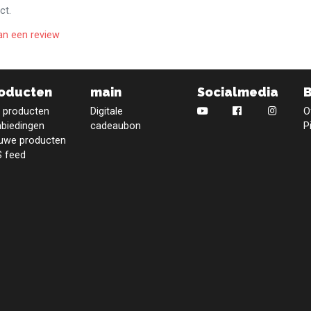
ct.
an een review
oducten
main
Socialmedia
e producten
Digitale
O
biedingen
cadeaubon
P
uwe producten
 feed