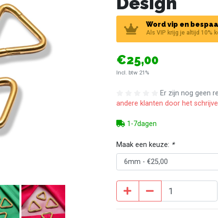
Design
Word vip en bespaa
Als VIP krijg je altijd 10% 
€25,00
Incl. btw 21%
Er zijn nog geen 
andere klanten door het schrijv
1-7dagen
Maak een keuze:
*