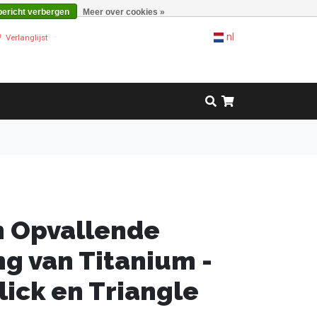
bericht verbergen
Meer over cookies »
nl
Verlanglijst
 Opvallende
ng van Titanium -
ick en Triangle