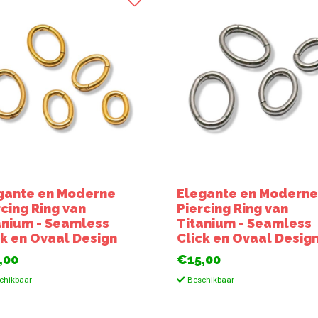
gante en Moderne
Elegante en Modern
rcing Ring van
Piercing Ring van
anium - Seamless
Titanium - Seamless
ck en Ovaal Design
Click en Ovaal Desig
,00
€15,00
chikbaar
Beschikbaar