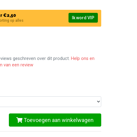
r €2,50
Ik word VIP
korting op alles
reviews geschreven over dit product.
Help ons en
en van een review
Toevoegen aan winkelwagen