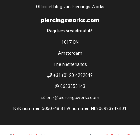
Officieel blog van Piercings Works
piercingsworks.com
Reguliersbreestraat 46
1017 CN
Amsterdam
The Netherlands
+31 (0) 20 4282049
0653555143
onix@piercingsworks.com
KvK nummer: 5060748 BTW nummer: NL806983942B01
©
Piercings Works
2026
Theme by
Butterstreet 21