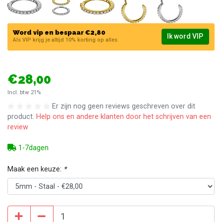
Word vip en bespaar €2,80
Ik word VIP
Als VIP krijg je altijd 10% korting op alles
€28,00
Incl. btw 21%
Er zijn nog geen reviews geschreven over dit
product.
Help ons en andere klanten door het schrijven van een
review
1-7dagen
Maak een keuze:
*