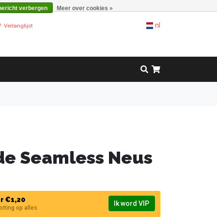
bericht verbergen
Meer over cookies »
nl
Verlanglijst
de Seamless Neus
r €1,20
Ik word VIP
korting op alles