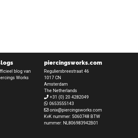
Blogs
piercingsworks.com
fficieel blog van
Reguliersbreestraat 46
iercings Works
1017 CN
Amsterdam
The Netherlands
+31 (0) 20 4282049
0653555143
onix@piercingsworks.com
KvK nummer: 5060748 BTW
nummer: NL806983942B01