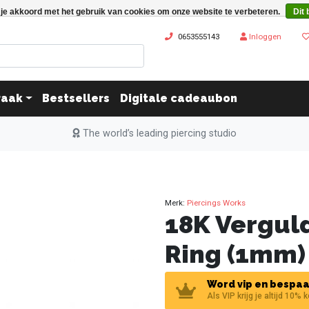
 je akkoord met het gebruik van cookies om onze website te verbeteren.
Dit 
0653555143
Inloggen
raak
Bestsellers
Digitale cadeaubon
The world’s leading piercing studio
Merk:
Piercings Works
18K Vergul
Ring (1mm)
Word vip en bespaa
Als VIP krijg je altijd 10% 