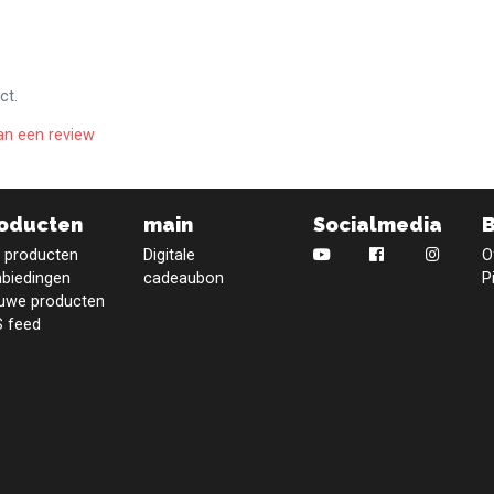
ct.
an een review
oducten
main
Socialmedia
e producten
Digitale
O
biedingen
cadeaubon
P
uwe producten
 feed