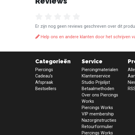
Reviews
Er zijn nog geen reviews geschreven over dit produ
Help ons en andere klanten door het schrijven v
Categorieën
Service
Pr
Piercings
Piercingmaterialen
All
Cadeau's
Klantenservice
Aan
Afspraak
Studio Prijslijst
Nie
Bestsellers
Betaalmethoden
RSS
Over ons Piercings
Works
Piercings Works
VIP membership
Nazorginstructies
Retourformulier
Piercings Works