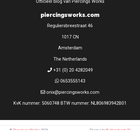
Officieel blog van Piercings Works
piercingsworks.com
Reguliersbreestraat 46
1017 CN
Amsterdam
The Netherlands
+31 (0) 20 4282049
0653555143
onix@piercingsworks.com
KvK nummer: 5060748 BTW nummer: NL806983942B01
©
Piercings Works
2026
Theme by
Butterstreet 21