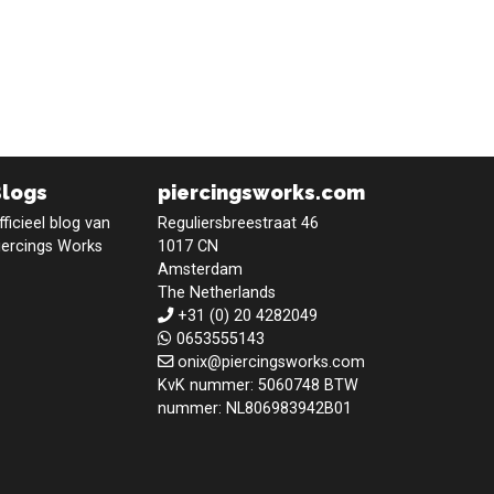
Blogs
piercingsworks.com
fficieel blog van
Reguliersbreestraat 46
iercings Works
1017 CN
Amsterdam
The Netherlands
+31 (0) 20 4282049
0653555143
onix@piercingsworks.com
KvK nummer: 5060748 BTW
nummer: NL806983942B01