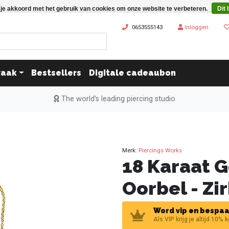
 je akkoord met het gebruik van cookies om onze website te verbeteren.
Dit 
0653555143
Inloggen
raak
Bestsellers
Digitale cadeaubon
The world’s leading piercing studio
Merk:
Piercings Works
18 Karaat 
Oorbel - Zi
Word vip en bespaa
Als VIP krijg je altijd 10% 