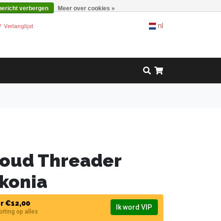
bericht verbergen
Meer over cookies »
nl
Verlanglijst
Goud Threader
rkonia
r €12,00
Ik word VIP
korting op alles