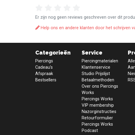
Er zijn nog geen reviews geschreven over dit produ
Help ons en andere klanten door het schrijven v
Categorieën
Service
Pr
Piercings
Piercingmaterialen
All
Cadeau's
Klantenservice
Aan
Afspraak
Studio Prijslijst
Nie
Bestsellers
Betaalmethoden
RSS
Over ons Piercings
Works
Piercings Works
VIP membership
Nazorginstructies
Retourformulier
Piercings Works
Podcast