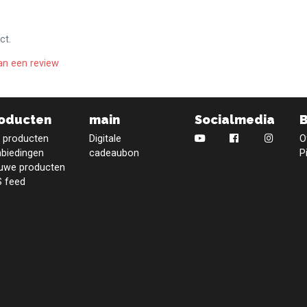
ct.
an een review
oducten
main
Socialmedia
e producten
Digitale
O
biedingen
cadeaubon
P
uwe producten
 feed