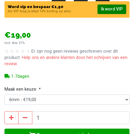
Word vip en bespaar €1,90
Ik word VIP
Als VIP krijg je altijd 10% korting op alles
€19,00
Incl. btw 21%
Er zijn nog geen reviews geschreven over dit
product.
Help ons en andere klanten door het schrijven van een
review
1-7dagen
Maak een keuze:
*