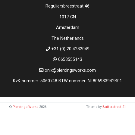
Reguliersbreestraat 46
1017 CN
Amsterdam
The Netherlands
+31 (0) 20 4282049
0653555143
onix@piercingsworks.com
KvK nummer: 5060748 BTW nummer: NL806983942B01
©
Piercings Works
2026
Theme by
Butterstreet 21