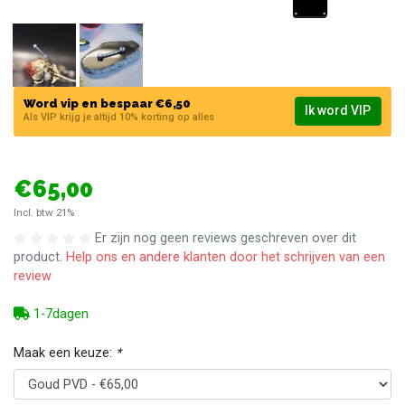
Word vip en bespaar €6,50
Ik word VIP
Als VIP krijg je altijd 10% korting op alles
€65,00
Incl. btw 21%
Er zijn nog geen reviews geschreven over dit
product.
Help ons en andere klanten door het schrijven van een
review
1-7dagen
Maak een keuze:
*