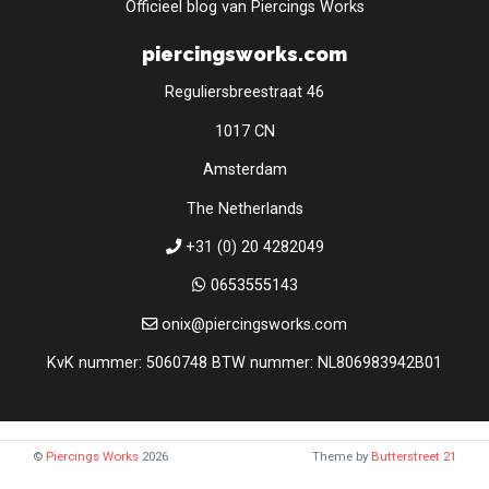
Officieel blog van Piercings Works
piercingsworks.com
Reguliersbreestraat 46
1017 CN
Amsterdam
The Netherlands
+31 (0) 20 4282049
0653555143
onix@piercingsworks.com
KvK nummer: 5060748 BTW nummer: NL806983942B01
©
Piercings Works
2026
Theme by
Butterstreet 21