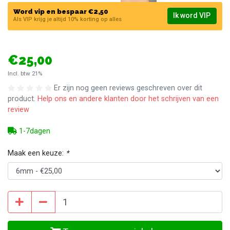
Word vip en bespaar €2,50
Ik word VIP
Als VIP krijg je altijd 10% korting op alles
€25,00
Incl. btw 21%
Er zijn nog geen reviews geschreven over dit
product.
Help ons en andere klanten door het schrijven van een
review
1-7dagen
Maak een keuze:
*