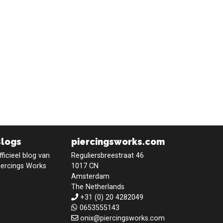
Blogs
piercingsworks.com
fficieel blog van
Reguliersbreestraat 46
iercings Works
1017 CN
Amsterdam
The Netherlands
+31 (0) 20 4282049
0653555143
onix@piercingsworks.com