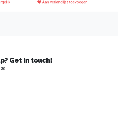
rgelijk
Aan verlanglijst toevoegen
p? Get in touch!
:30