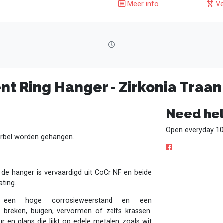
Meer info
Ve
t Ring Hanger - Zirkonia Traan
Need hel
Open everyday 10
orbel worden gehangen.
n de hanger is vervaardigd uit CoCr NF en beide
ating.
n een hoge corrosieweerstand en een
e breken, buigen, vervormen of zelfs krassen.
eur en glans die lijkt op edele metalen zoals wit