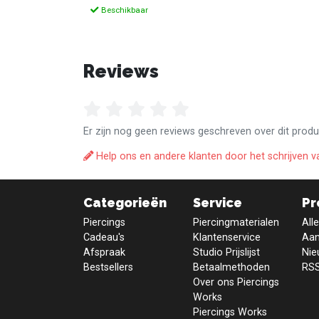
Beschikbaar
Reviews
Er zijn nog geen reviews geschreven over dit produ
Help ons en andere klanten door het schrijven v
Categorieën
Service
Pr
Piercings
Piercingmaterialen
All
Cadeau's
Klantenservice
Aan
Afspraak
Studio Prijslijst
Nie
Bestsellers
Betaalmethoden
RSS
Over ons Piercings
Works
Piercings Works