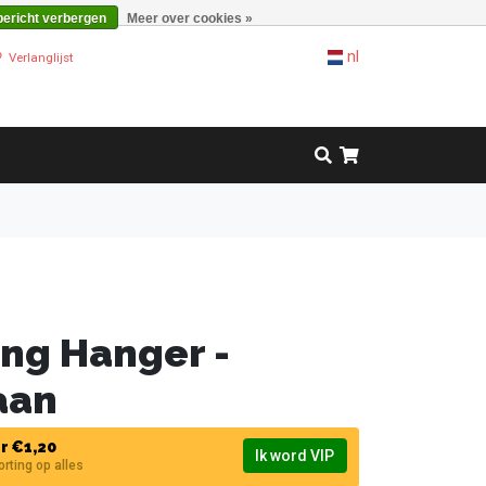
bericht verbergen
Meer over cookies »
nl
Verlanglijst
ng Hanger -
aan
r €1,20
Ik word VIP
korting op alles