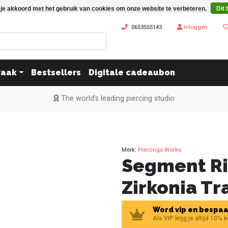
 je akkoord met het gebruik van cookies om onze website te verbeteren.
Dit 
0653555143
Inloggen
raak
Bestsellers
Digitale cadeaubon
The world’s leading piercing studio
Merk:
Piercings Works
Segment Ri
Zirkonia Tr
Word vip en bespaa
Als VIP krijg je altijd 10% 