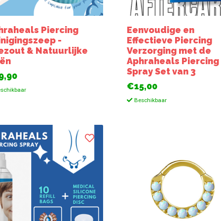
hraheals Piercing
Eenvoudige en
inigingszeep -
Effectieve Piercing
ezout & Natuurlijke
Verzorging met de
iën
Aphraheals Piercing
Spray Set van 3
9,90
€15,00
schikbaar
Beschikbaar