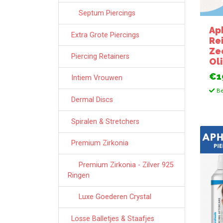
Septum Piercings
Ap
Extra Grote Piercings
Re
Ze
Piercing Retainers
Ol
€1
Intiem Vrouwen
Be
Dermal Discs
Spiralen & Stretchers
Premium Zirkonia
Premium Zirkonia - Zilver 925
Ringen
Luxe Goederen Crystal
Losse Balletjes & Staafjes