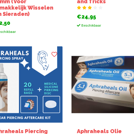
8mm (Voor
and Tricks
makkelijk Wisselen
n Sieraden)
€24,95
2,50
Beschikbaar
schikbaar
hraheals Piercing
Aphraheals Olie