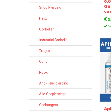
0.
Ge
Snug Piercing
va
Helix
€1
Be
Oorbellen
Industrial Barbells
Tragus
Conch
Rook
Anti-Helix piercing
Alle Oorpiercings
Oorhangers
Ap