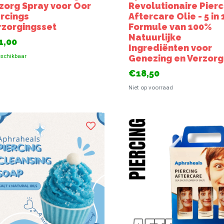
zorg Spray voor Oor
Revolutionaire Pierc
ercings
Aftercare Olie - 5 in 
rzorgingsset
Formule van 100%
Natuurlijke
1,00
Ingrediënten voor
schikbaar
Genezing en Verzorg
€18,50
Niet op voorraad