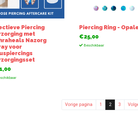
ectieve Piercing
Piercing Ring - Opal
rzorging met
€25,00
hraheals Nazorg
Beschikbaar
ray voor
uspiercings
rzorgingsset
1,00
schikbaar
Vorige pagina
1
2
3
Volg