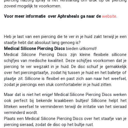
piercing nazorg spray is het verstandig om druk op de piercing
zoveel mogelijk te voorkomen.
Voor meer informatie over Aphraheals ga naar de
website
.
Heb je last van een piercing die te ver in je huid zakt terwijl je een
staafje hebt dat absoluut lang genoeg is?
Medical Silicone Piercing Discs
bieden uitkomst!
Medical Silicone Piercing Discs zijn kleine flexibele sillicone
schijfjes van medische kwaliteit. Deze schijfjes voorkomen dat je
piercing te ver wegzakt in je huid. De disc schuif je gemakkelijk
over het piercingstaafje, zodat hij tussen je huid en het balletje of
plaatje zit. Sillicone is flexibel en past zich aan naar het weefsel,
zodat je piercings een stuk comfortabeler in je huid zitten.
Maar dat is niet het enige! Medical Silicone Piercing Discs werken
ook perfect bij bekende kraakbeen bultjes! Sillicone helpt het
litteken weefsel te verminderen terwijl de irritatie van het sieraad
verminderd wordt.
Plaats een Medical Silicone Piercing Discs over het staafje van je
piercing sieraad, zodat de disc op het bultje rust.