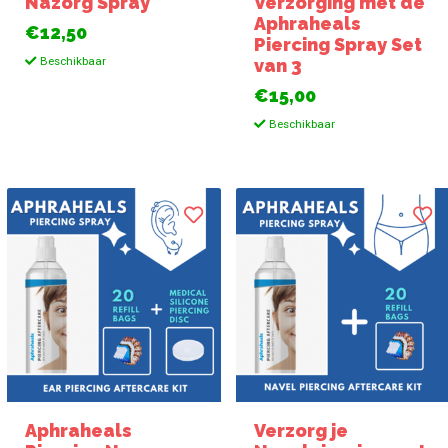
Nazorg Spray
Verzorging met de
Aphraheals
€12,50
Piercing Spray Set
Beschikbaar
van 3
€15,00
Beschikbaar
Aphraheals
Verzorg je