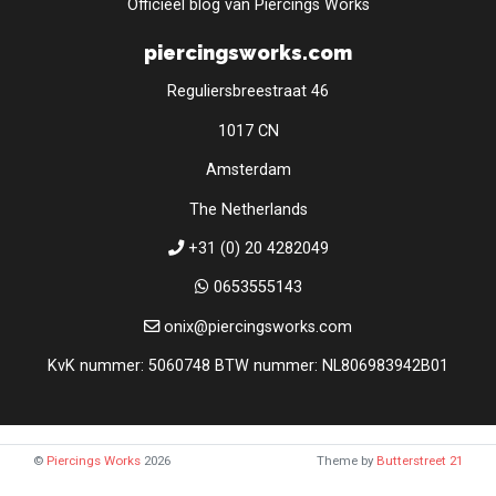
Officieel blog van Piercings Works
piercingsworks.com
Reguliersbreestraat 46
1017 CN
Amsterdam
The Netherlands
+31 (0) 20 4282049
0653555143
onix@piercingsworks.com
KvK nummer: 5060748 BTW nummer: NL806983942B01
©
Piercings Works
2026
Theme by
Butterstreet 21