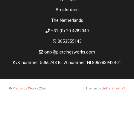
Amsterdam
The Netherlands
+31 (0) 20 4282049
0653555143
onix@piercingsworks.com
KvK nummer: 5060748 BTW nummer: NL806983942B01
©
Piercings Works
2026
Theme by
Butterstreet 21