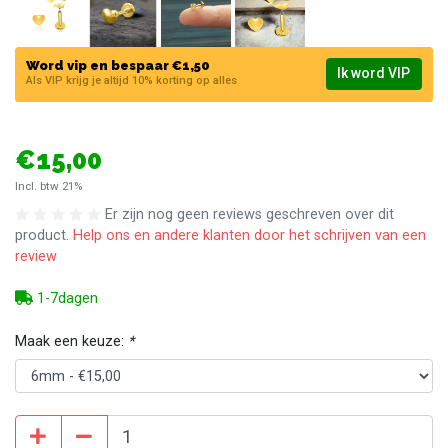
Word vip en bespaar €1,50
Ik word VIP
Als VIP krijg je altijd 10% korting op alles
€15,00
Incl. btw 21%
Er zijn nog geen reviews geschreven over dit
product.
Help ons en andere klanten door het schrijven van een
review
1-7dagen
Maak een keuze:
*