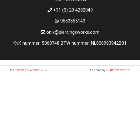
+31 (0) 20 4282049
0653555143
onix@piercingsworks.com
KvK nummer: 5060748 BTW nummer: NL806983942B01
©
Piercings Works
2026
Theme by
Butterstreet 21