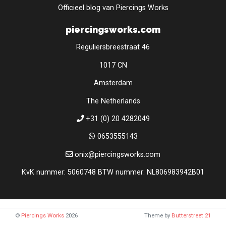
Officieel blog van Piercings Works
piercingsworks.com
Reguliersbreestraat 46
1017 CN
Amsterdam
The Netherlands
+31 (0) 20 4282049
0653555143
onix@piercingsworks.com
KvK nummer: 5060748 BTW nummer: NL806983942B01
©
Piercings Works
2026
Theme by
Butterstreet 21