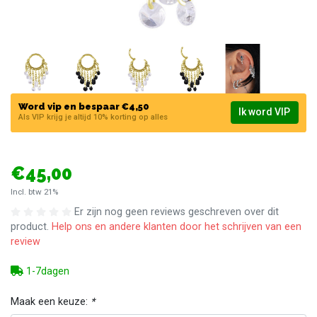
Word vip en bespaar €4,50
Ik word VIP
Als VIP krijg je altijd 10% korting op alles
€45,00
Incl. btw 21%
Er zijn nog geen reviews geschreven over dit
product.
Help ons en andere klanten door het schrijven van een
review
1-7dagen
Maak een keuze:
*