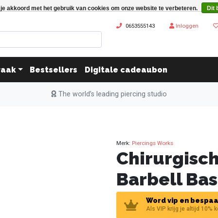
 je akkoord met het gebruik van cookies om onze website te verbeteren.
Dit 
0653555143
Inloggen
raak
Bestsellers
Digitale cadeaubon
The world’s leading piercing studio
Merk:
Piercings Works
Chirurgisch
Barbell Bas
Word vip en bespaa
Als VIP krijg je altijd 10% 