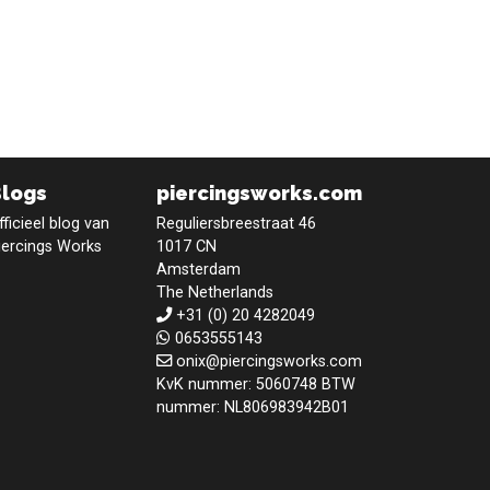
Blogs
piercingsworks.com
fficieel blog van
Reguliersbreestraat 46
iercings Works
1017 CN
Amsterdam
The Netherlands
+31 (0) 20 4282049
0653555143
onix@piercingsworks.com
KvK nummer: 5060748 BTW
nummer: NL806983942B01