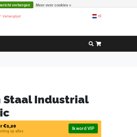
bericht verbergen
Meer over cookies »
nl
Verlanglijst
 Staal Industrial
ic
r €1,20
Ik word VIP
korting op alles