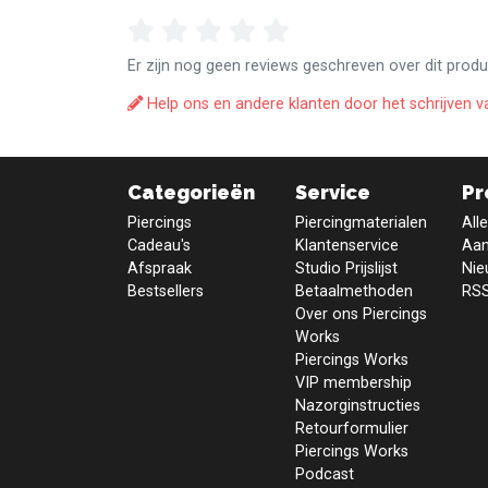
Er zijn nog geen reviews geschreven over dit produ
Help ons en andere klanten door het schrijven v
Categorieën
Service
Pr
Piercings
Piercingmaterialen
All
Cadeau's
Klantenservice
Aan
Afspraak
Studio Prijslijst
Nie
Bestsellers
Betaalmethoden
RSS
Over ons Piercings
Works
Piercings Works
VIP membership
Nazorginstructies
Retourformulier
Piercings Works
Podcast