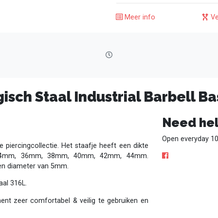
Meer info
Ve
isch Staal Industrial Barbell Ba
Need hel
Open everyday 10
e piercingcollectie. Het staafje heeft een dikte
s: 34mm, 36mm, 38mm, 40mm, 42mm, 44mm.
een diameter van 5mm.
taal 316L.
ment zeer comfortabel & veilig te gebruiken en