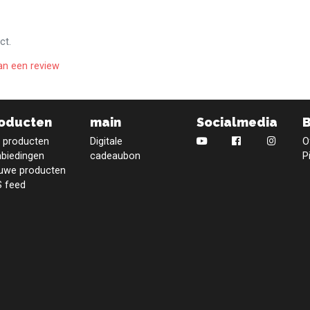
ct.
an een review
oducten
main
Socialmedia
e producten
Digitale
O
biedingen
cadeaubon
P
uwe producten
 feed