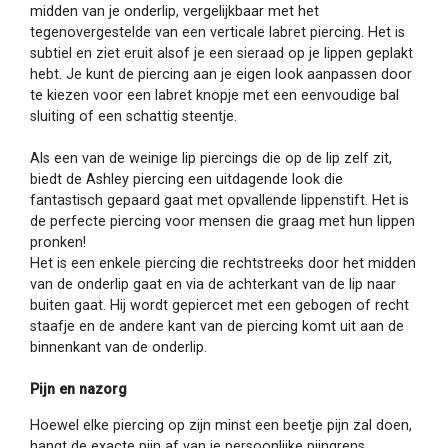
midden van je onderlip, vergelijkbaar met het
tegenovergestelde van een verticale labret piercing. Het is
subtiel en ziet eruit alsof je een sieraad op je lippen geplakt
hebt. Je kunt de piercing aan je eigen look aanpassen door
te kiezen voor een labret knopje met een eenvoudige bal
sluiting of een schattig steentje.
Als een van de weinige lip piercings die op de lip zelf zit,
biedt de Ashley piercing een uitdagende look die
fantastisch gepaard gaat met opvallende lippenstift. Het is
de perfecte piercing voor mensen die graag met hun lippen
pronken!
Het is een enkele piercing die rechtstreeks door het midden
van de onderlip gaat en via de achterkant van de lip naar
buiten gaat. Hij wordt gepiercet met een gebogen of recht
staafje en de andere kant van de piercing komt uit aan de
binnenkant van de onderlip.
Pijn en nazorg
Hoewel elke piercing op zijn minst een beetje pijn zal doen,
hangt de exacte pijn af van je persoonlijke pijngrens.