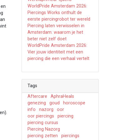
WorldPride Amsterdam 2026:
 en
Piercings Works onthult de
ng
eerste piercingrobot ter wereld
aan
Piercing laten verwisselen in
wint
Amsterdam: waarom je het
beter niet zelf doet
WorldPride Amsterdam 2026:
Vier jouw identiteit met een
piercing die een verhaal vertelt
Tags
Aftercare
AphraHeals
genezing
goud
horoscope
info
nazorg
oor
en).
oor piercings
piercing
piercing cursus
Piercing Nazorg
piercing zetten
piercings