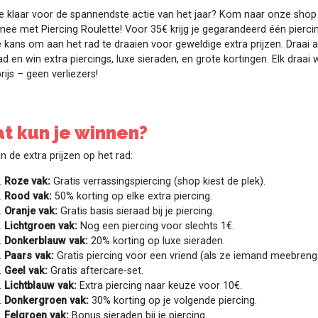
je klaar voor de spannendste actie van het jaar? Kom naar onze shop
ee met Piercing Roulette! Voor 35€ krijg je gegarandeerd één pierci
 kans om aan het rad te draaien voor geweldige extra prijzen. Draai 
ad en win extra piercings, luxe sieraden, en grote kortingen. Elk draai 
rijs – geen verliezers!
t kun je winnen?
ijn de extra prijzen op het rad:
Roze vak:
Gratis verrassingspiercing (shop kiest de plek).
Rood vak:
50% korting op elke extra piercing.
Oranje vak:
Gratis basis sieraad bij je piercing.
Lichtgroen vak:
Nog een piercing voor slechts 1€.
Donkerblauw vak:
20% korting op luxe sieraden.
Paars vak:
Gratis piercing voor een vriend (als ze iemand meebreng
Geel vak:
Gratis aftercare-set.
Lichtblauw vak:
Extra piercing naar keuze voor 10€.
Donkergroen vak:
30% korting op je volgende piercing.
Felgroen vak:
Bonus sieraden bij je piercing.