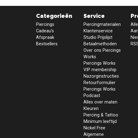
Categorieën
Service
Pr
Piercings
Piercingmaterialen
All
Cadeau's
Klantenservice
Aan
Afspraak
Studio Prijslijst
Nie
Bestsellers
Betaalmethoden
RSS
Over ons Piercings
Works
Piercings Works
VIP membership
Nazorginstructies
Retourformulier
Piercings Works
Podcast
Alles over maten
Kleuren
Piercing & Tattoo
Minimum leeftijd
Nickel Free
Algemene