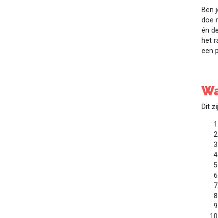
Ben 
doe m
én de
het r
een p
Wa
Dit z