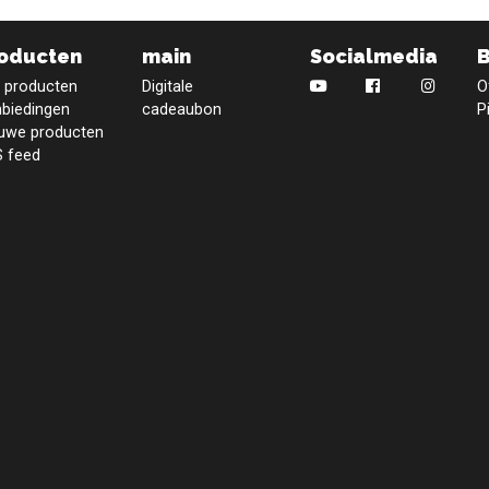
oducten
main
Socialmedia
e producten
Digitale
O
biedingen
cadeaubon
P
uwe producten
 feed