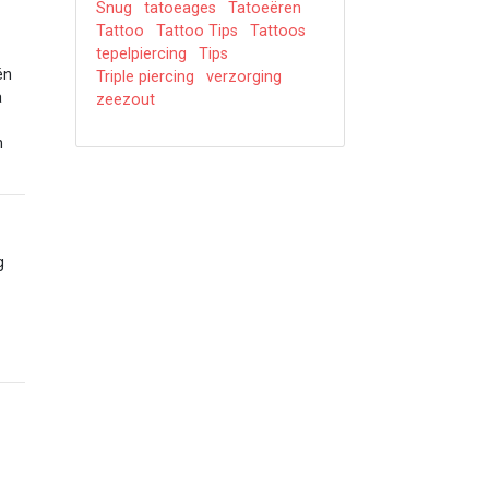
Snug
tatoeages
Tatoeëren
Tattoo
Tattoo Tips
Tattoos
tepelpiercing
Tips
én
Triple piercing
verzorging
a
zeezout
n
g