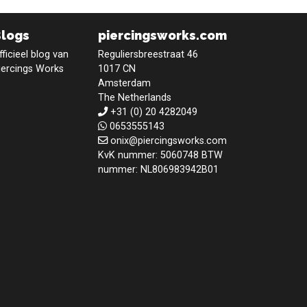
Blogs
piercingsworks.com
fficieel blog van
Reguliersbreestraat 46
iercings Works
1017 CN
Amsterdam
The Netherlands
+31 (0) 20 4282049
0653555143
onix@piercingsworks.com
KvK nummer: 5060748 BTW
nummer: NL806983942B01