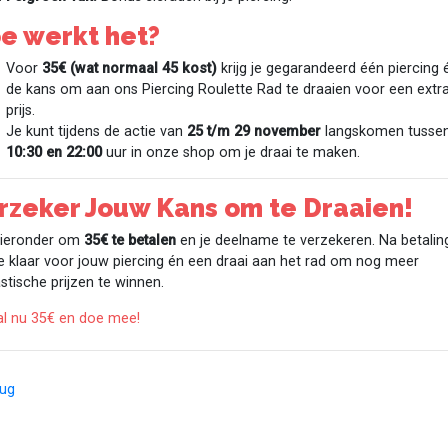
e werkt het?
Voor
35€ (wat normaal 45 kost)
krijg je gegarandeerd één piercing 
de kans om aan ons Piercing Roulette Rad te draaien voor een extr
prijs.
Je kunt tijdens de actie van
25 t/m 29 november
langskomen tusse
10:30 en 22:00
uur in onze shop om je draai te maken.
rzeker Jouw Kans om te Draaien!
 hieronder om
35€ te betalen
en je deelname te verzekeren. Na betalin
e klaar voor jouw piercing én een draai aan het rad om nog meer
stische prijzen te winnen.
al nu 35€ en doe mee!
rug