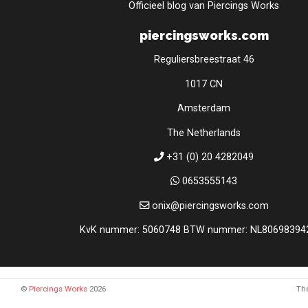
Officieel blog van Piercings Works
piercingsworks.com
Reguliersbreestraat 46
1017 CN
Amsterdam
The Netherlands
+31 (0) 20 4282049
0653555143
onix@piercingsworks.com
KvK nummer: 5060748 BTW nummer: NL80698394
©
Piercings Works
2026
Th