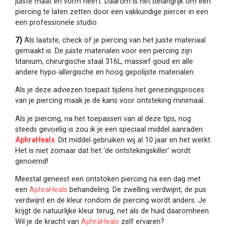
juiste maat en vorm heeft. Daarom is het belangrijk om een
piercing te laten zetten door een vakkundige piercer in een
een professionele studio.
7)
Als laatste, check of je piercing van het juiste materiaal
gemaakt is. De juiste materialen voor een piercing zijn
titanium, chirurgische staal 316L, massief goud en alle
andere hypo-allergische en hoog gepolijste materialen.
Als je deze adviezen toepast tijdens het genezingsproces
van je piercing maak je de kans voor ontsteking minimaal.
Als je piercing, na het toepassen van al deze tips, nog
steeds gevoelig is zou ik je een speciaal middel aanraden:
AphraHeals
. Dit middel gebruiken wij al 10 jaar en het werkt.
Het is niet zomaar dat het ‘de ontstekingskiller’ wordt
genoemd!
Meestal geneest een ontstoken piercing na een dag met
een
AphraHeals
behandeling. De zwelling verdwijnt, de pus
verdwijnt en de kleur rondom de piercing wordt anders. Je
krijgt de natuurlijke kleur terug, net als de huid daaromheen.
Wil je de kracht van
AphraHeals
zelf ervaren?