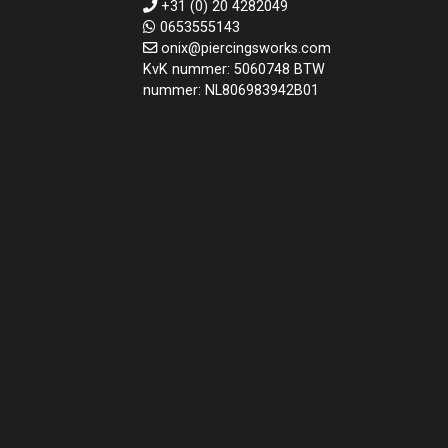
+31 (0) 20 4282049
0653555143
onix@piercingsworks.com
KvK nummer: 5060748 BTW
nummer: NL806983942B01