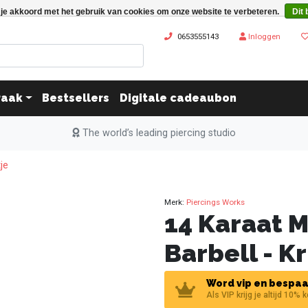
 je akkoord met het gebruik van cookies om onze website te verbeteren.
Dit 
0653555143
Inloggen
raak
Bestsellers
Digitale cadeaubon
The world’s leading piercing studio
je
Merk:
Piercings Works
14 Karaat 
Barbell - Kr
Word vip en bespaa
Als VIP krijg je altijd 10% 