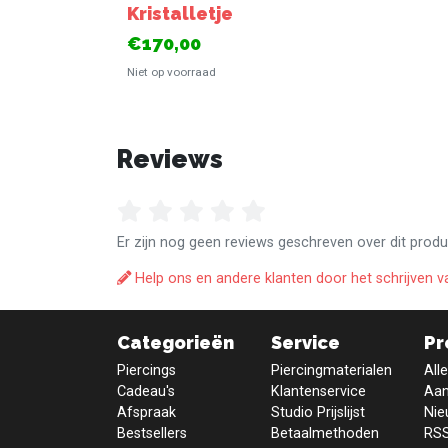
Kristalletje
€170,00
Niet op voorraad
Reviews
Er zijn nog geen reviews geschreven over dit produ
Help ons en andere klanten door het schrijven v
Categorieën
Service
Pr
Piercings
Piercingmaterialen
All
Cadeau's
Klantenservice
Aan
Afspraak
Studio Prijslijst
Nie
Bestsellers
Betaalmethoden
RSS