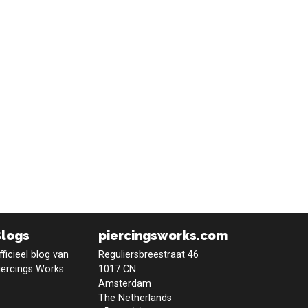
Blogs
piercingsworks.com
fficieel blog van
Reguliersbreestraat 46
iercings Works
1017 CN
Amsterdam
The Netherlands