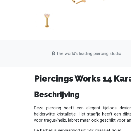
The world’s leading piercing studio
Piercings Works 14 Kara
Beschrijving
Deze piercing heeft een elegant tijdloos desi
helderwitte kristalletje. Het staafje heeft een 
voor tragus/helix, labret maar ook geschikt voor an
De barbell is vervaardigd uit 14K massief goud.