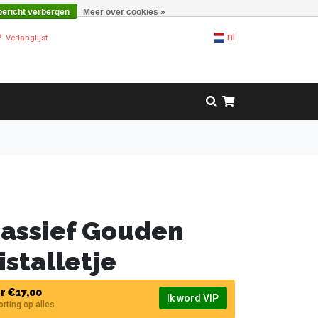
bericht verbergen
Meer over cookies »
nl
Verlanglijst
Massief Gouden
istalletje
r €17,00
Ik word VIP
korting op alles