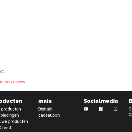
ct.
an een review
oducten
main
Socialmedia
e producten
Digitale
O
biedingen
cadeaubon
P
uwe producten
 feed