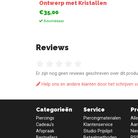
Ontwerp met Kristallen
€35,00
Beschikbaar
Reviews
Er zijn nog geen reviews geschreven over dit produ
Help ons en andere klanten door het schrijven v
Categorieën
Service
Pr
Piercings
Piercingmaterialen
All
Cadeau's
Klantenservice
Aan
Afspraak
Studio Prijslijst
Nie
Bestsellers
Betaalmethoden
RSS