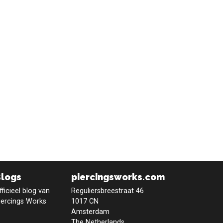
Blogs
piercingsworks.com
fficieel blog van
Reguliersbreestraat 46
iercings Works
1017 CN
Amsterdam
The Netherlands