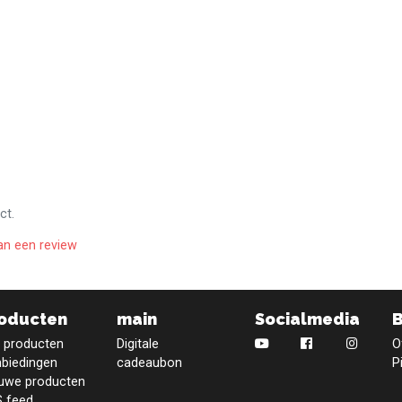
ct.
an een review
oducten
main
Socialmedia
e producten
Digitale
O
biedingen
cadeaubon
P
uwe producten
 feed