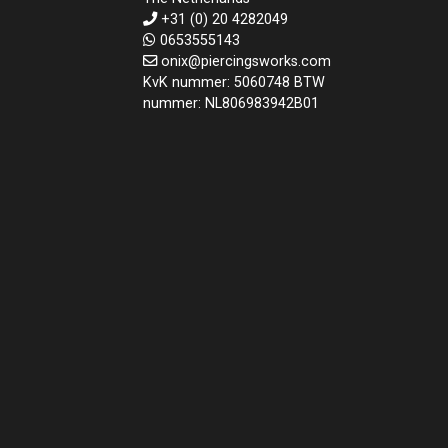
+31 (0) 20 4282049
0653555143
onix@piercingsworks.com
KvK nummer: 5060748 BTW
nummer: NL806983942B01