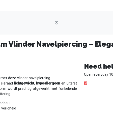
um Vlinder Navelpiercing – Ele
Need hel
Open everyday 10
 met deze vlinder navelpiercing.
 sieraad
lichtgewicht
,
hypoallergeen
en uiterst
rvorm wordt prachtig afgewerkt met fonkelende
ttering.
 cadeau
veiligheid