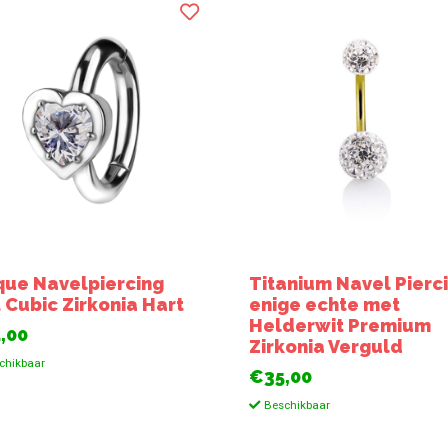
que Navelpiercing
Titanium Navel Pierc
 Cubic Zirkonia Hart
enige echte met
Helderwit Premium
,00
Zirkonia Verguld
chikbaar
€35,00
Beschikbaar