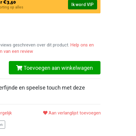
r €3,50
Ik word VIP
korting op alles
reviews geschreven over dit product.
Help ons en
en van een review
Toevoegen aan winkelwagen
verfijnde en speelse touch met deze
rgelijk
Aan verlanglijst toevoegen
en