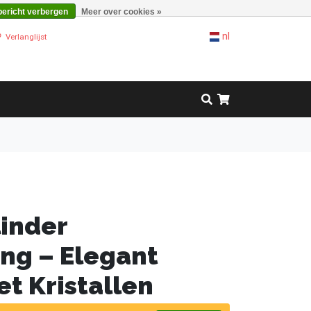
bericht verbergen
Meer over cookies »
nl
Verlanglijst
linder
ng – Elegant
t Kristallen