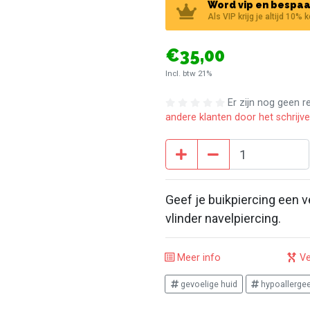
Word vip en bespaa
Als VIP krijg je altijd 10% 
€35,00
Incl. btw 21%
Er zijn nog geen 
andere klanten door het schrijv
Geef je buikpiercing een 
vlinder navelpiercing.
Meer info
Ve
gevoelige huid
hypoallerge