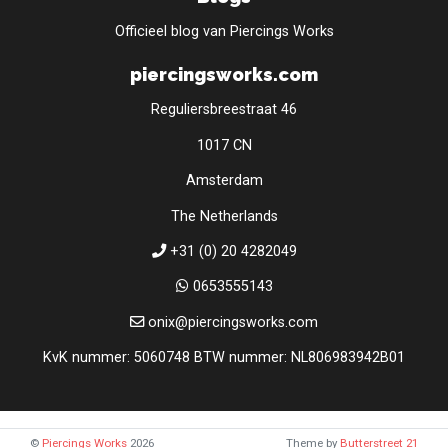
Officieel blog van Piercings Works
piercingsworks.com
Reguliersbreestraat 46
1017 CN
Amsterdam
The Netherlands
+31 (0) 20 4282049
0653555143
onix@piercingsworks.com
KvK nummer: 5060748 BTW nummer: NL806983942B01
©
Piercings Works
2026
Theme by
Butterstreet 21