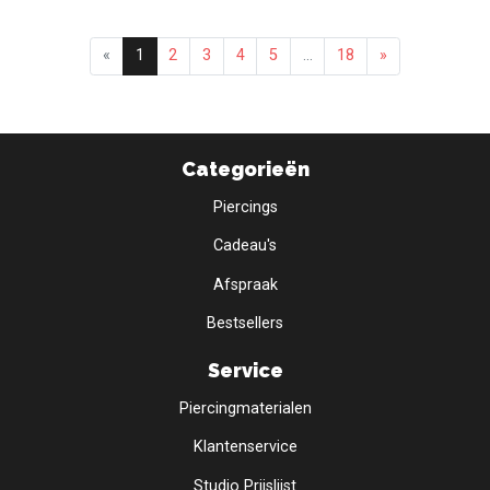
«
1
2
3
4
5
...
18
»
Categorieën
Piercings
Cadeau's
Afspraak
Bestsellers
Service
Piercingmaterialen
Klantenservice
Studio Prijslijst