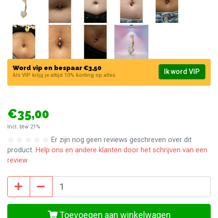
Word vip en bespaar €3,50
Ik word VIP
Als VIP krijg je altijd 10% korting op alles
€35,00
Incl. btw 21%
Er zijn nog geen reviews geschreven over dit
product.
Help ons en andere klanten door het schrijven van een
review
Toevoegen aan winkelwagen