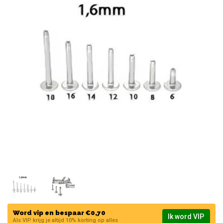
Word vip en bespaar €0,70
Ik word VIP
Als VIP krijg je altijd 10% korting op alles