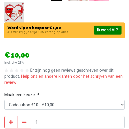
Word vip en bespaar €1,00
Ik word VIP
Als VIP krijg je altijd 10% korting op alles
€10,00
Incl. btw 21%
Er zijn nog geen reviews geschreven over dit
product.
Help ons en andere klanten door het schrijven van een
review
Maak een keuze:
*