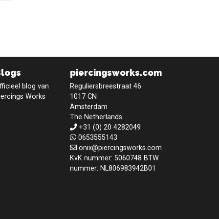
Blogs
piercingsworks.com
fficieel blog van
Reguliersbreestraat 46
iercings Works
1017 CN
Amsterdam
The Netherlands
+31 (0) 20 4282049
0653555143
onix@piercingsworks.com
KvK nummer: 5060748 BTW
nummer: NL806983942B01