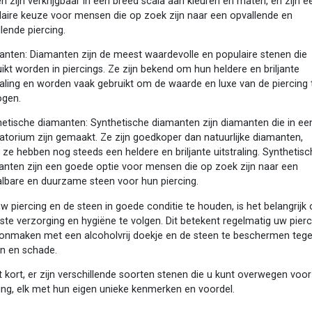
n zijn verkrijgbaar in een breed scala aan kleuren en maten, en zijn e
laire keuze voor mensen die op zoek zijn naar een opvallende en
lende piercing.
anten: Diamanten zijn de meest waardevolle en populaire stenen die
ikt worden in piercings. Ze zijn bekend om hun heldere en briljante
raling en worden vaak gebruikt om de waarde en luxe van de piercing 
ogen.
hetische diamanten: Synthetische diamanten zijn diamanten die in ee
atorium zijn gemaakt. Ze zijn goedkoper dan natuurlijke diamanten,
ze hebben nog steeds een heldere en briljante uitstraling. Synthetis
anten zijn een goede optie voor mensen die op zoek zijn naar een
albare en duurzame steen voor hun piercing.
 piercing en de steen in goede conditie te houden, is het belangrijk
iste verzorging en hygiëne te volgen. Dit betekent regelmatig uw pier
onmaken met een alcoholvrij doekje en de steen te beschermen teg
en en schade.
t kort, er zijn verschillende soorten stenen die u kunt overwegen voo
ing, elk met hun eigen unieke kenmerken en voordel.