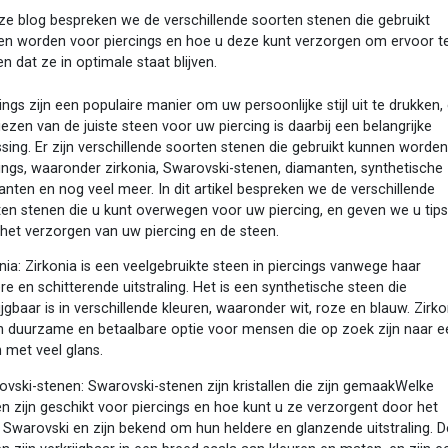
ze blog bespreken we de verschillende soorten stenen die gebruikt
en worden voor piercings en hoe u deze kunt verzorgen om ervoor t
n dat ze in optimale staat blijven.
ings zijn een populaire manier om uw persoonlijke stijl uit te drukken,
iezen van de juiste steen voor uw piercing is daarbij een belangrijke
ssing. Er zijn verschillende soorten stenen die gebruikt kunnen worden
ings, waaronder zirkonia, Swarovski-stenen, diamanten, synthetische
nten en nog veel meer. In dit artikel bespreken we de verschillende
en stenen die u kunt overwegen voor uw piercing, en geven we u tip
het verzorgen van uw piercing en de steen.
nia: Zirkonia is een veelgebruikte steen in piercings vanwege haar
re en schitterende uitstraling. Het is een synthetische steen die
ijgbaar is in verschillende kleuren, waaronder wit, roze en blauw. Zirko
en duurzame en betaalbare optie voor mensen die op zoek zijn naar e
 met veel glans.
vski-stenen: Swarovski-stenen zijn kristallen die zijn gemaakWelke
n zijn geschikt voor piercings en hoe kunt u ze verzorgent door het
 Swarovski en zijn bekend om hun heldere en glanzende uitstraling. 