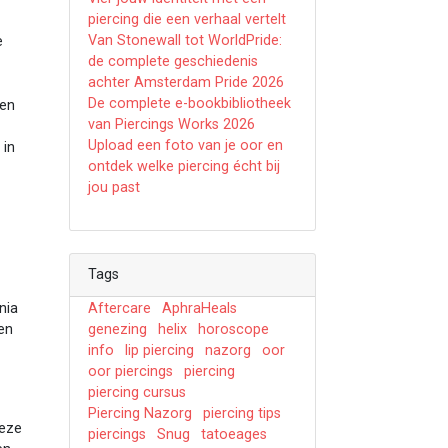
piercing die een verhaal vertelt
Van Stonewall tot WorldPride:
e
de complete geschiedenis
achter Amsterdam Pride 2026
De complete e-bookbibliotheek
 en
van Piercings Works 2026
Upload een foto van je oor en
 in
ontdek welke piercing écht bij
jou past
s
Tags
Aftercare
AphraHeals
nia
genezing
helix
horoscope
en
info
lip piercing
nazorg
oor
oor piercings
piercing
piercing cursus
Piercing Nazorg
piercing tips
Deze
piercings
Snug
tatoeages