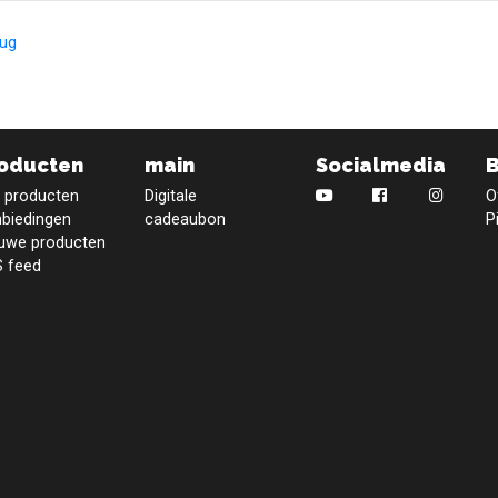
rug
oducten
main
Socialmedia
e producten
Digitale
O
biedingen
cadeaubon
P
uwe producten
 feed