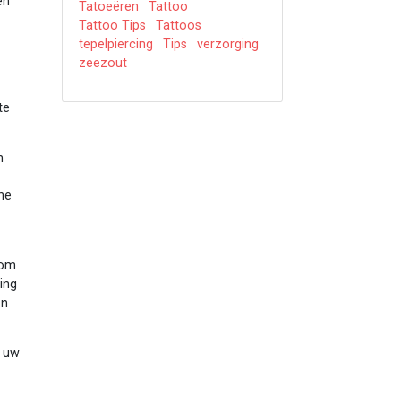
en
Tatoeëren
Tattoo
Tattoo Tips
Tattoos
tepelpiercing
Tips
verzorging
zeezout
te
n
che
 om
cing
en
r uw