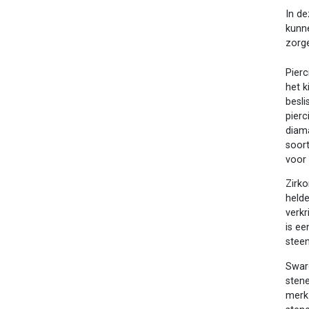
In de
kunn
zorge
Pierc
het k
besli
pierc
diama
soort
voor 
Zirko
helde
verkr
is e
steen
Swaro
stene
merk