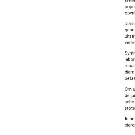
stene
popu
opval
Diam
gebru
uitst
verh
Synt
labor
maar 
diam
beta
Om uw
de ju
scho
stot
In he
pierc