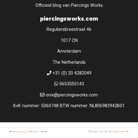
Officieel blog van Piercings Works
piercingsworks.com
Reguliersbreestraat 46
1017 CN
Amsterdam
The Netherlands
+31 (0) 20 4282049
0653555143
onix@piercingsworks.com
KvK nummer: 5060748 BTW nummer: NL806983942B01
©
Piercings Works
2026
Theme by
Butterstreet 21