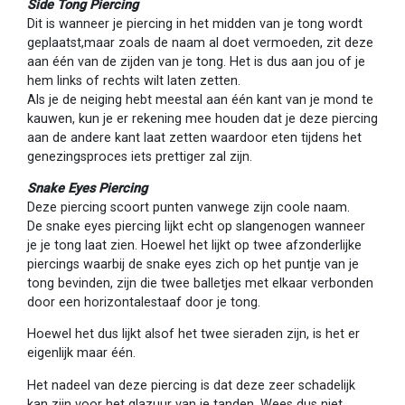
Side Tong Piercing
Dit is wanneer je piercing in het midden van je tong wordt
geplaatst,maar zoals de naam al doet vermoeden, zit deze
aan één van de zijden van je tong. Het is dus aan jou of je
hem links of rechts wilt laten zetten.
Als je de neiging hebt meestal aan één kant van je mond te
kauwen, kun je er rekening mee houden dat je deze piercing
aan de andere kant laat zetten waardoor eten tijdens het
genezingsproces iets prettiger zal zijn.
Snake Eyes Piercing
Deze piercing scoort punten vanwege zijn coole naam.
De snake eyes piercing lijkt echt op slangenogen wanneer
je je tong laat zien. Hoewel het lijkt op twee afzonderlijke
piercings waarbij de snake eyes zich op het puntje van je
tong bevinden, zijn die twee balletjes met elkaar verbonden
door een horizontalestaaf door je tong.
Hoewel het dus lijkt alsof het twee sieraden zijn, is het er
eigenlijk maar één.
Het nadeel van deze piercing is dat deze zeer schadelijk
kan zijn voor het glazuur van je tanden. Wees dus niet