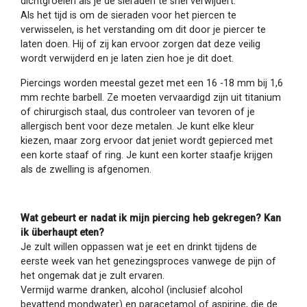
dichtgroeien als je de sieraden te snel verwijdert.
Als het tijd is om de sieraden voor het piercen te
verwisselen, is het verstanding om dit door je piercer te
laten doen. Hij of zij kan ervoor zorgen dat deze veilig
wordt verwijderd en je laten zien hoe je dit doet.
Piercings worden meestal gezet met een 16 -18 mm bij 1,6
mm rechte barbell. Ze moeten vervaardigd zijn uit titanium
of chirurgisch staal, dus controleer van tevoren of je
allergisch bent voor deze metalen. Je kunt elke kleur
kiezen, maar zorg ervoor dat jeniet wordt gepierced met
een korte staaf of ring. Je kunt een korter staafje krijgen
als de zwelling is afgenomen.
Wat gebeurt er nadat ik mijn piercing heb gekregen? Kan
ik überhaupt eten?
Je zult willen oppassen wat je eet en drinkt tijdens de
eerste week van het genezingsproces vanwege de pijn of
het ongemak dat je zult ervaren.
Vermijd warme dranken, alcohol (inclusief alcohol
bevattend mondwater) en paracetamol of aspirine, die de