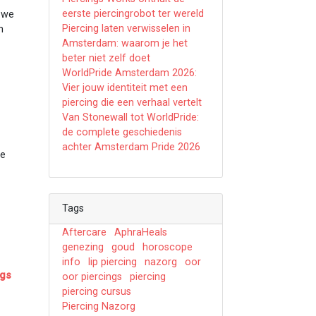
eerste piercingrobot ter wereld
n we
Piercing laten verwisselen in
n
Amsterdam: waarom je het
beter niet zelf doet
WorldPride Amsterdam 2026:
Vier jouw identiteit met een
piercing die een verhaal vertelt
Van Stonewall tot WorldPride:
de complete geschiedenis
achter Amsterdam Pride 2026
ze
Tags
Aftercare
AphraHeals
genezing
goud
horoscope
info
lip piercing
nazorg
oor
ngs
oor piercings
piercing
piercing cursus
Piercing Nazorg