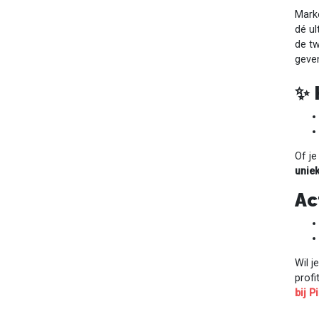
Marke
dé ul
de tw
geven
✨ 
Of je
uniek
Ac
Wil j
prof
bij 