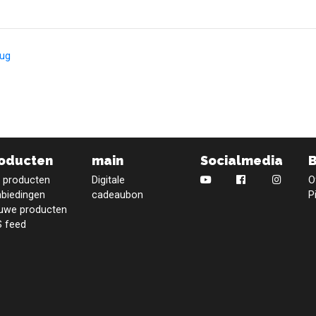
rug
oducten
main
Socialmedia
e producten
Digitale
O
biedingen
cadeaubon
P
uwe producten
 feed