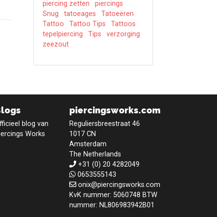
piercing zetten
piercings
Snug
tatoeages
Tatoeëren
Tattoo
Tattoo Tips
Tattoos
tepelpiercing
Tips
verzorging
zeezout
Blogs
piercingsworks.com
fficieel blog van
Reguliersbreestraat 46
iercings Works
1017 CN
Amsterdam
The Netherlands
+31 (0) 20 4282049
0653555143
onix@piercingsworks.com
KvK nummer: 5060748 BTW
nummer: NL806983942B01