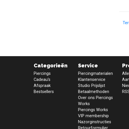
Te
Categorieën
Service
Pr
Piercings
Piercingmaterialen
All
Cadeau's
Klantenservice
Aan
Afspraak
Studio Prijslijst
Nie
Bestsellers
Betaalmethoden
RSS
Over ons Piercings
Works
Piercings Works
VIP membership
Nazorginstructies
Retourformulier