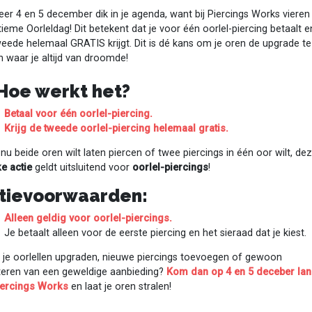
er 4 en 5 december dik in je agenda, want bij Piercings Works viere
tieme Oorleldag! Dit betekent dat je voor één oorlel-piercing betaalt e
eede helemaal GRATIS krijgt. Dit is dé kans om je oren de upgrade te
 waar je altijd van droomde!
Hoe werkt het?
Betaal voor één oorlel-piercing.
Krijg de tweede oorlel-piercing helemaal gratis.
 nu beide oren wilt laten piercen of twee piercings in één oor wilt, de
e actie
geldt uitsluitend voor
oorlel-piercings
!
tievoorwaarden:
Alleen geldig voor oorlel-piercings.
Je betaalt alleen voor de eerste piercing en het sieraad dat je kiest.
e je oorlellen upgraden, nieuwe piercings toevoegen of gewoon
iteren van een geweldige aanbieding?
Kom dan op 4 en 5 deceber la
Piercings Works
en laat je oren stralen!