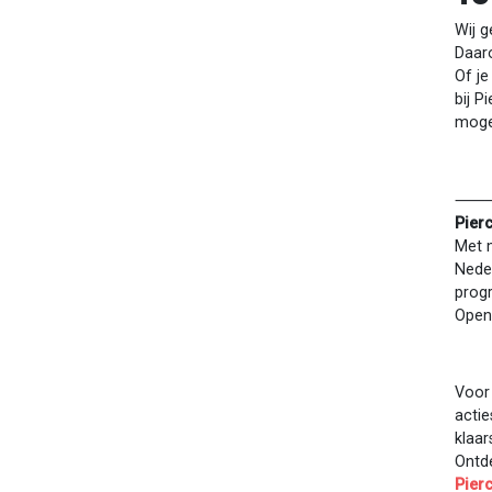
Wij g
Daaro
Of je
bij P
moge
Pier
Met m
Nede
prog
Open
Voor
actie
klaar
Ontd
Pier