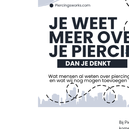
Bij P
komen