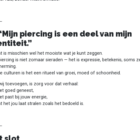
⸻
⁠ ⁠“Mijn piercing is een deel van mijn
entiteit.”
t is misschien wel het mooiste wat je kunt zeggen.
iercing is niet zomaar sieraden — het is expressie, betekenis, soms z
herming.
le culturen is het een ritueel van groei, moed of schoonheid.
ij toevoegen, is zorg voor dat verhaal:
het goed geneest,
et past bij jouw energie,
t het jou laat stralen zoals het bedoeld is.
⸻
t slot