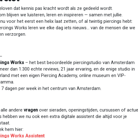
eloven dat kennis pas kracht wordt als ze gedeeld wordt.
m blijven we luisteren, leren en inspireren — samen met jullie.
 nu voor het eerst een helix laat zetten, of al twintig piercings hebt:
iercings Works leren we elke dag iets nieuws… van de mensen die we
n verzorgen.
⸻
cings Works
– het best beoordeelde piercingstudio van Amsterdam
eer dan 1.300 echte reviews, 21 jaar ervaring, en de enige studio in
rland met een eigen Piercing Academy, online museum en VIP-
ramma.
 7 dagen per week in het centrum van Amsterdam.
 alle andere
vragen
over sieraden, openingstijden, cursussen of actue
s hebben we nu ook een extra digitale assistent die altijd voor je
staat.
ek hem hier:
cings Works Assistent