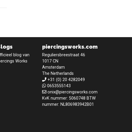
Blogs
piercingsworks.com
fficieel blog van
Reguliersbreestraat 46
iercings Works
1017 CN
Amsterdam
The Netherlands
+31 (0) 20 4282049
0653555143
onix@piercingsworks.com
KvK nummer: 5060748 BTW
nummer: NL806983942B01