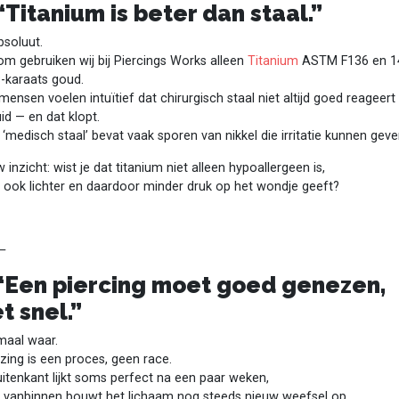
⁠ ⁠“Titanium is beter dan staal.”
bsoluut.
m gebruiken wij bij Piercings Works alleen
Titanium
ASTM F136 en 1
8-karaats goud.
mensen voelen intuïtief dat chirurgisch staal niet altijd goed reageert
id — en dat klopt.
 ‘medisch staal’ bevat vaak sporen van nikkel die irritatie kunnen geve
 inzicht: wist je dat titanium niet alleen hypoallergeen is,
 ook lichter en daardoor minder druk op het wondje geeft?
⸻
⁠ ⁠“Een piercing moet goed genezen,
et snel.”
maal waar.
ing is een proces, geen race.
itenkant lijkt soms perfect na een paar weken,
 vanbinnen bouwt het lichaam nog steeds nieuw weefsel op.