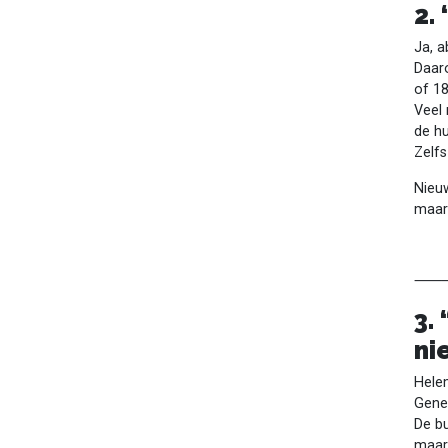
2.
Ja, a
Daaro
of 1
Veel 
de hu
Zelfs
Nieuw
maar
3.
ni
Hele
Genez
De bu
maar