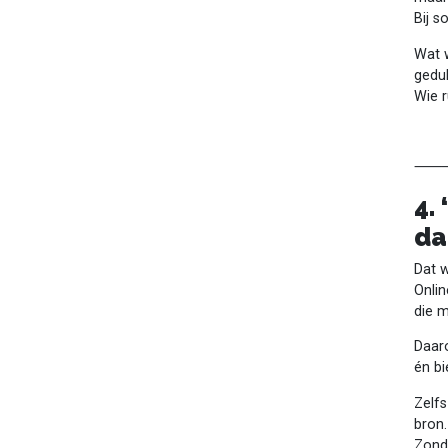
Bij s
Wat w
gedul
Wie r
4.
da
Dat 
Onlin
die 
Daar
én bi
Zelfs
bron.
Zonde