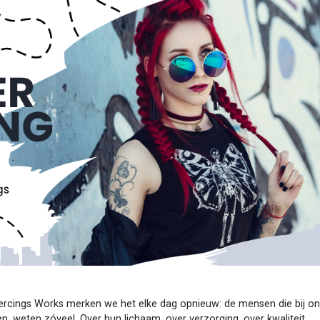
iercings Works merken we het elke dag opnieuw: de mensen die bij o
, weten zóveel. Over hun lichaam, over verzorging, over kwaliteit.