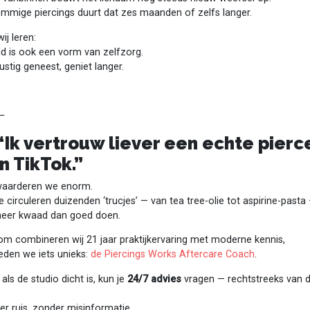
ommige piercings duurt dat zes maanden of zelfs langer.
ij leren:
d is ook een vorm van zelfzorg.
ustig geneest, geniet langer.
⸻
⁠ ⁠“Ik vertrouw liever een echte pierc
n TikTok.”
waarderen we enorm.
e circuleren duizenden ‘trucjes’ — van tea tree-olie tot aspirine-pasta
meer kwaad dan goed doen.
om combineren wij 21 jaar praktijkervaring met moderne kennis,
eden we iets unieks:
de Piercings Works Aftercare Coach
.
 als de studio dicht is, kun je
24/7 advies
vragen — rechtstreeks van 
r ruis, zonder misinformatie.