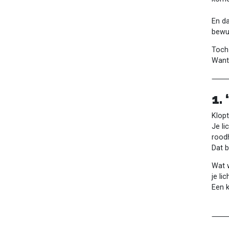
En da
bewus
Toch
Want 
1.
Klopt
Je li
roodh
Dat b
Wat w
je l
Een k