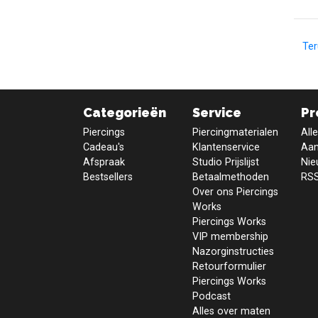
Te
Categorieën
Service
Pr
Piercings
Piercingmaterialen
All
Cadeau's
Klantenservice
Aan
Afspraak
Studio Prijslijst
Nie
Bestsellers
Betaalmethoden
RSS
Over ons Piercings
Works
Piercings Works
VIP membership
Nazorginstructies
Retourformulier
Piercings Works
Podcast
Alles over maten