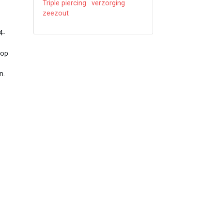
Triple piercing
verzorging
zeezout
4-
 op
n.