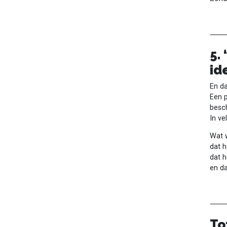
5.
id
En da
Een p
besc
In ve
Wat w
dat 
dat h
en da
To