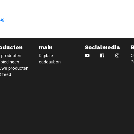
rug
oducten
main
Socialmedia
e producten
Digitale
O
biedingen
cadeaubon
P
uwe producten
 feed