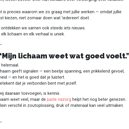
t is precies waarom we zo graag met jullie werken — omdat jullie
t kiezen, niet zomaar doen wat ‘iedereen’ doet.
 ontdekken we samen ook steeds iets nieuws.
elk lichaam en elk verhaal is uniek.
⸻
⁠ ⁠“Mijn lichaam weet wat goed voelt.
 helemaal.
chaam geeft signalen — een beetje spanning, een prikkelend gevoel,
eid — en het is goed dat je luistert.
etekent dat je verbonden bent met jezelf.
ij daaraan toevoegen, is kennis:
ichaam weet veel, maar de
juiste nazorg
helpt het nog beter genezen.
lein verschil in zoutoplossing, druk of materiaal kan veel uitmaken.
⸻