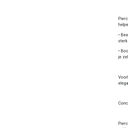
Pier
helpe
•
Bew
sterk
•
Boo
je z
Voor
eleg
Conc
Pierc