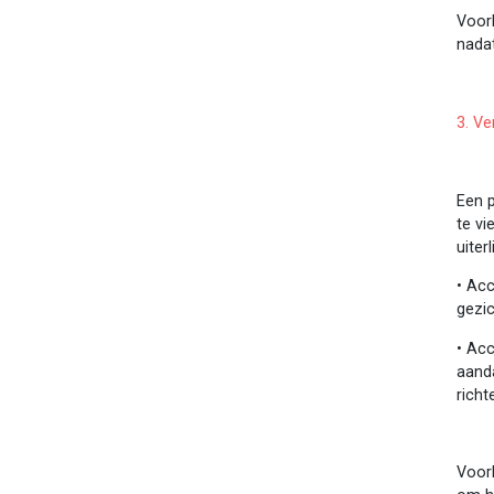
Voor
nada
3. Ve
Een p
te vi
uiterl
•
Acc
gezi
•
Acc
aanda
richt
Voor