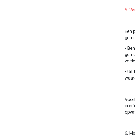
5. V
Een p
geme
•
Beh
geme
voele
•
Uit
waard
Voor
confo
opvat
6. Me