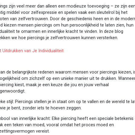
ings zijn veel meer dan alleen een modieuze toevoeging – ze zijn ee
tig middel voor zelfexpressie en spelen vaak een sleutelrol bij het
roten van zelfvertrouwen. Door de geschiedenis heen en in de moder
d kiezen mensen piercings om hun persoonlijkheid te laten zien, hun
idualiteit te omarmen en innerlijke kracht te vinden. In deze blog
ekken we hoe piercings je zelfvertrouwen kunnen versterken.
t Uitdrukken van Je Individualiteit
van de belangrijkste redenen waarom mensen voor piercings kiezen, i
gelijkheid om zichzelf op een unieke manier uit te drukken. Wanneer
iercing kiest, maak je een keuze die jou en jouw verhaal
egenwoordigt.
ke stijl: Piercings stellen je in staat om op te vallen en de wereld te l
wie je bent, zonder iets te hoeven zeggen.
bool van innerlijke kracht: Elke piercing heeft een speciale betekenis
aak een teken van moed, vooral omdat het proces moed en
zettingsvermogen vereist.