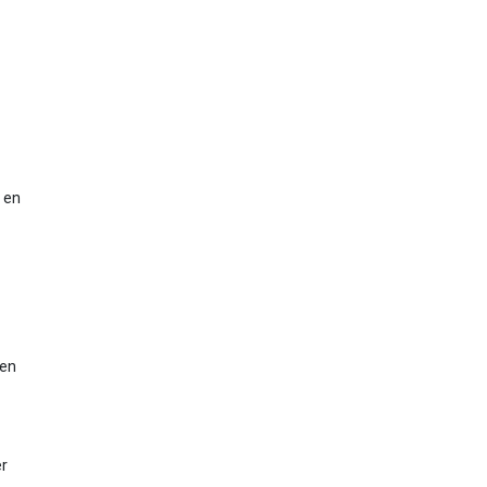
 en
 en
er