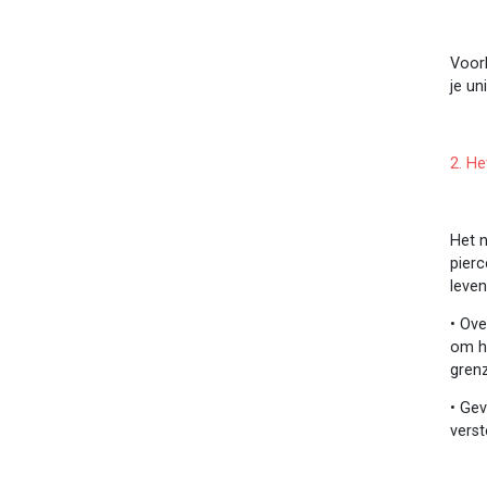
Voor
je un
2. H
Het n
pierc
leven
•
Ove
om h
gren
•
Gev
verst