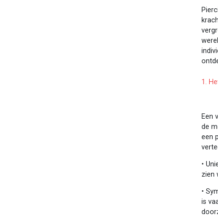
Pierc
krach
verg
werel
indiv
ontd
1. He
Een 
de mo
een p
vert
•
Unie
zien 
•
Sym
is v
door