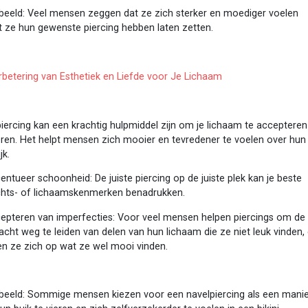
beeld: Veel mensen zeggen dat ze zich sterker en moediger voelen
t ze hun gewenste piercing hebben laten zetten.
rbetering van Esthetiek en Liefde voor Je Lichaam
iercing kan een krachtig hulpmiddel zijn om je lichaam te accepteren
eren. Het helpt mensen zich mooier en tevredener te voelen over hun
ijk.
entueer schoonheid: De juiste piercing op de juiste plek kan je beste
chts- of lichaamskenmerken benadrukken.
epteren van imperfecties: Voor veel mensen helpen piercings om de
cht weg te leiden van delen van hun lichaam die ze niet leuk vinden,
en ze zich op wat ze wel mooi vinden.
beeld: Sommige mensen kiezen voor een navelpiercing als een mani