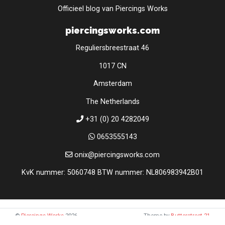
Officieel blog van Piercings Works
piercingsworks.com
Reguliersbreestraat 46
1017 CN
Amsterdam
The Netherlands
+31 (0) 20 4282049
0653555143
onix@piercingsworks.com
KvK nummer: 5060748 BTW nummer: NL806983942B01
©
Piercings Works
2026
Theme by
Butterstreet 21