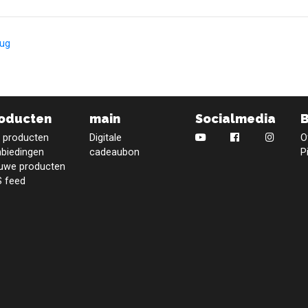
rug
oducten
main
Socialmedia
e producten
Digitale
O
biedingen
cadeaubon
P
uwe producten
 feed