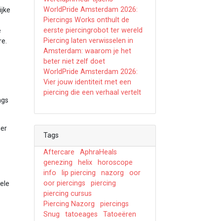
WorldPride Amsterdam 2026:
ijke
Piercings Works onthult de
eerste piercingrobot ter wereld
e
Piercing laten verwisselen in
re.
Amsterdam: waarom je het
beter niet zelf doet
WorldPride Amsterdam 2026:
Vier jouw identiteit met een
piercing die een verhaal vertelt
ngs
cer
Tags
Aftercare
AphraHeals
genezing
helix
horoscope
info
lip piercing
nazorg
oor
oor piercings
piercing
ele
piercing cursus
Piercing Nazorg
piercings
Snug
tatoeages
Tatoeëren