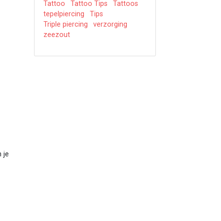
Tattoo
Tattoo Tips
Tattoos
tepelpiercing
Tips
Triple piercing
verzorging
e
zeezout
 je