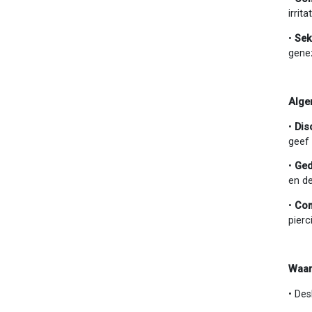
irri
•
Sek
genez
Alge
•
Dis
geef
•
Ged
en de
•
Com
pierc
Waar
• Des