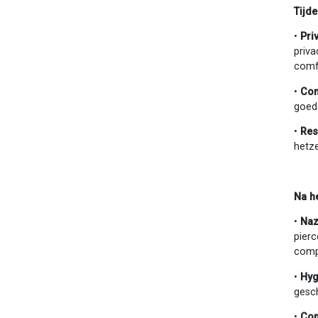
Tijd
•
Pri
priva
comf
•
Com
goede
•
Res
hetze
Na he
•
Naz
pierc
compl
•
Hyg
gesch
•
Com