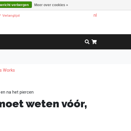
bericht verbergen
Meer over cookies »
nl
Verlanglijst
gs Works
 en na het piercen
 moet weten vóór,