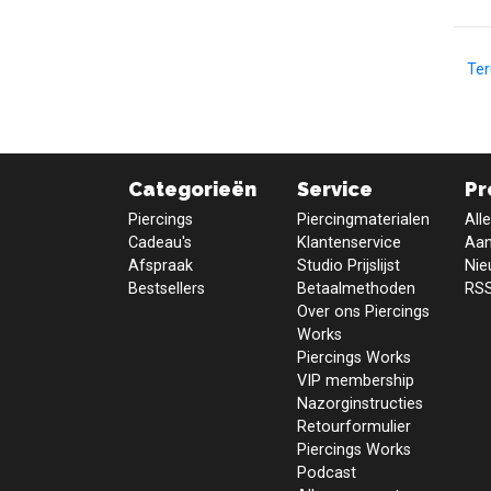
Te
Categorieën
Service
Pr
Piercings
Piercingmaterialen
All
Cadeau's
Klantenservice
Aan
Afspraak
Studio Prijslijst
Nie
Bestsellers
Betaalmethoden
RSS
Over ons Piercings
Works
Piercings Works
VIP membership
Nazorginstructies
Retourformulier
Piercings Works
Podcast