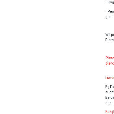
• Hy
• Per
gene
Wil j
Pierc
Pier
pier
Lieve
Bij 
auditi
Belui
deze
Beki