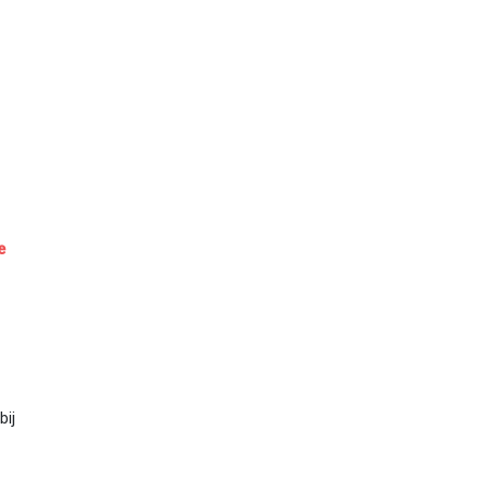
e
bij