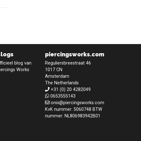
Blogs
piercingsworks.com
fficieel blog van
Reguliersbreestraat 46
iercings Works
1017 CN
Amsterdam
The Netherlands
+31 (0) 20 4282049
0653555143
onix@piercingsworks.com
KvK nummer: 5060748 BTW
nummer: NL806983942B01