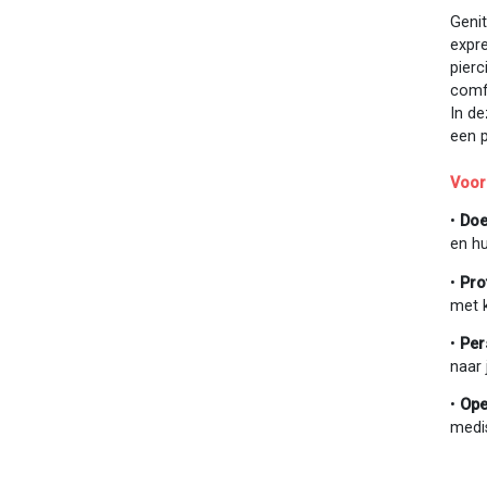
Genit
expre
pierc
comf
In de
een p
Voor
•
Doe
en hu
•
Pro
met k
•
Per
naar 
•
Ope
medi