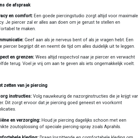
ens de afspraak
vacy en comfort:
Een goede piercingstudio zorgt altijd voor maximal
cy. Je piercer zal er alles aan doen om je gerust te stellen en
ortabel te maken.
municatie:
Geef aan als je nerveus bent of als je vragen hebt. Een
 piercer begrijpt dit en neemt de tijd om alles duidelijk uit te leggen.
pect en grenzen:
Wees altijd respectvol naar je piercer en verwacht
lfde terug. Voel je vrij om aan te geven als iets ongemakkelijk voelt.
t zetten van je piercing
org instructies:
Volg nauwkeurig de nazorginstructies die je krijgt van
er. Dit zorgt ervoor dat je piercing goed geneest en voorkomt
icaties.
iëne en verzorging:
Houd je piercing dagelijks schoon met een
ikte zoutoplossing of speciale piercing-spray zoals Aprahils.
fortabele kleding:
Draag loszittende en comfortabele kleding om