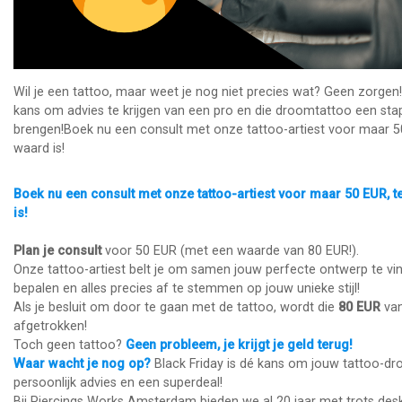
Wil je een tattoo, maar weet je nog niet precies wat? Geen zorgen! 
kans om advies te krijgen van een pro en die droomtattoo een stapj
brengen!Boek nu een consult met onze tattoo-artiest voor maar 50
waard is!
Boek nu een consult met onze tattoo-artiest voor maar 50 EUR, t
is!
Plan je consult
voor 50 EUR (met een waarde van 80 EUR!).
Onze tattoo-artiest belt je om samen jouw perfecte ontwerp te vind
bepalen en alles precies af te stemmen op jouw unieke stijl!
Als je besluit om door te gaan met de tattoo, wordt die
80 EUR
van
afgetrokken!
Toch geen tattoo?
Geen probleem, je krijgt je geld terug!
Waar wacht je nog op?
Black Friday is dé kans om jouw tattoo-d
persoonlijk advies en een superdeal!
Bij Piercings Works Amsterdam bieden we al 20 jaar met trots des