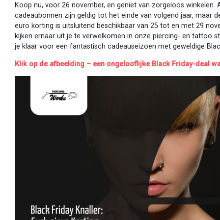
Koop nu, voor 26 november, en geniet van zorgeloos winkelen. 
cadeaubonnen zijn geldig tot het einde van volgend jaar, maar d
euro korting is uitsluitend beschikbaar van 25 tot en met 29 no
kijken ernaar uit je te verwelkomen in onze piercing- en tattoo 
je klaar voor een fantastisch cadeauseizoen met geweldige Black
Klik op de afbeelding – een ongelooflijke Black Friday-deal wa