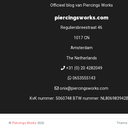
Officieel blog van Piercings Works
piercingsworks.com
Reguliersbreestraat 46
1017 CN
Amsterdam
The Netherlands
+31 (0) 20 4282049
0653555143
onix@piercingsworks.com
KvK nummer: 5060748 BTW nummer: NL806983942
©
Piercings Works
2026
Theme