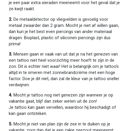
je een paar extra sieraden meeneemt voor het geval dat je
ze kwijt raakt.
2.
De metaaldetector op vliegvelden is gevoelig voor
metaal zwaarder dan 2 gram. Mocht je niet af willen gaan,
dan kun je het best even piercings van ander materiaal
dragen. Bioplast, plastic of siliconen piercings zijn dus
prima!
3.
Mensen gaan er vaak van uit dat je na het genezen van
een tattoo niet heel voorzichtig meer hoeft te zijn in de
zon. Dit is echter niet waar! Het is belangrijk om je tattoo’s
altijd in te smeren met zonnebrandcrème met een hoge
factor. Doe je dit niet, dan zal de kleur van je tattoo sneller
verdwijnen.
4.
Mocht je tattoo nog niet genezen zijn wanneer je op
vakantie gaat, blijf dan zeker weten uit de zon!
Je tattoo kan gaan vervellen, waardoor hij beschadigt of
kan gaan ontsteken.
5.
Mocht je niet van plan zijn de zee in te duiken op je
vakantie, zorg dan dat je een zakje zeezout meeneemt